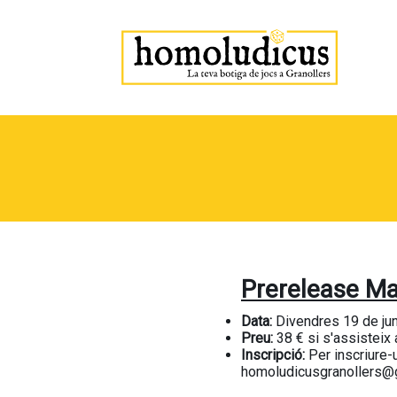
Prerelease Ma
Data:
Divendres 19 de juny
Preu:
38 € si s'assisteix 
Inscripció:
Per inscriure-
homoludicusgranollers@