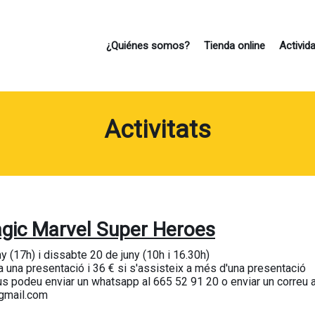
¿Quiénes somos?
Tienda online
Activid
Activitats
EMAIL
CONTRASEÑA
gic Marvel Super Heroes
 (17h) i dissabte 20 de juny (10h i 16.30h)
Recuperar contraseña
a una presentació i 36 € si s'assisteix a més d'una presentació
us podeu enviar un whatsapp al 665 52 91 20 o enviar un correu 
gmail.com