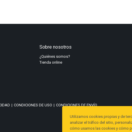
ENTRAR
Nuevo cliente
Puedes continuar con tu compra y el sistema creará tu
Sobre nosotros
usuario o puedes registrarte y guardar tus datos para
próximas ocasiones.
¿Quiénes somos?
Tienda online
REGISTRARSE
ACIDAD
|
CONDICIONES DE USO
|
CONDICIONES DE ENVÍO
Utilizamos cookies propias y de ter
analizar el tráfico del sitio, person
cómo usamos las cookies y cómo pue