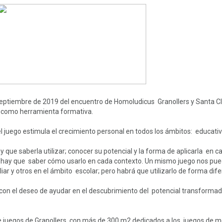
ENTRAR
Nuevo cliente
Puedes continuar con tu compra y el sistema creará tu
usuario o puedes registrarte y guardar tus datos para
próximas ocasiones.
eptiembre de 2019 del encuentro de Homoludicus Granollers y Santa Cla
go como herramienta formativa.
l juego estimula el crecimiento personal en todos los ámbitos: educativo, 
REGISTRARSE
ue saberla utilizar; conocer su potencial y la forma de aplicarla en ca
 hay que saber cómo usarlo en cada contexto. Un mismo juego nos pue
iar y otros en el ámbito escolar; pero habrá que utilizarlo de forma dif
con el deseo de ayudar en el descubrimiento del potencial transformado
 juegos de Granollers, con más de 300 m2 dedicados a los juegos de m