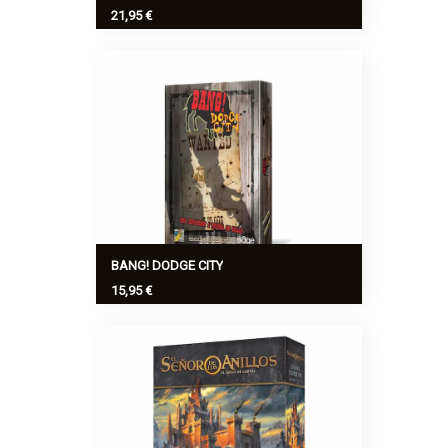
21,95 €
Emociones a pares es un divertido juego
de memoria, emocional, donde sin
darnos cuenta hablamos abiertamente
de nuestros sentimientos.
Ver más
>
BANG! DODGE CITY
15,95 €
BANG! Dodge City es una expansión que
hará tus partidas de BANG! aún más
divertidas y emocionantes.
Ver más
>