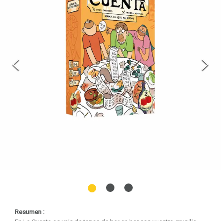
Nuevo cliente
Puedes continuar con tu compra y el sistema creará tu
usuario o puedes registrarte y guardar tus datos para
próximas ocasiones.
REGISTRARSE
Resumen :