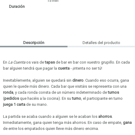
15 min
Duración
Descripción
Detalles del producto
En
La Cuenta
os vais de
tapas
de bar en bar con vuestro grupillo. En cada
bar alguien tendrá que pagar la
cuenta
- ¡intenta no ser tú!
Inevitablemente, alguien se quedará sin
dinero
. Cuando eso ocurra, gana
quien le quede más dinero. Cada bar que visitáis se representa con una
ronda
, y cada ronda consta de un número indeterminado de
turnos
(
pedidos
que hacéis a la cocina). En su
turno
, el participante en turno
juega 1 carta
de su mano.
La partida se acaba cuando a alguien se le acaban los
ahorros
.
V
Inmediatamente, gana quien tenga más ahorros. En caso de empate,
gana
de entre los empatados quien lleve más dinero encima.