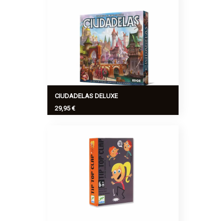
Bang! el juego del Salvaje Oeste más
vendido del mundo.
Ver más
>
CIUDADELAS DELUXE
29,95 €
Esta edición de Ciudadelas incluye 9
nuevos personajes y 12 distritos nuevos,
desarrollados y revisados por Faidutti. El
diseño gráfico ha sido actualizado,
revitaliza...
Ver más
>