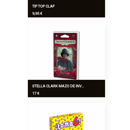
TIP TOP CLAP
9,95 €
Tip top clap es un juego de memoria y
una máquina de diversión asegurada ya
que para jugar tienes que hacer ruidos,
imitaciones y mímica
Ver más
>
STELLA CLARK MAZO DE INVESTIGADOR, EXP. ARKHAM HORROR
17 €
Un mazo inicial de Superviviente listo
para jugar, ¡junto con 24 mejoras para el
juego de campaña!
Ver más
>