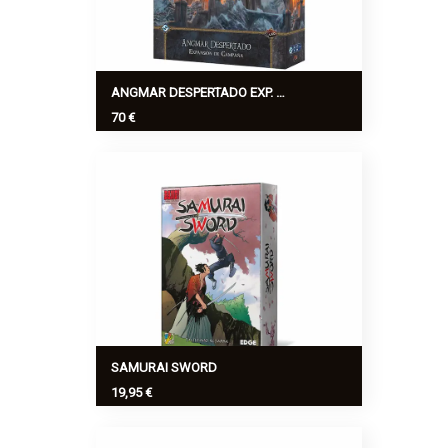
ANGMAR DESPERTADO EXP. CAMPAÑA, EL SEÑOR DE LOS ANILLOS
70 €
En Angmar Despertado, a lo largo de
nueve escenarios os uniréis a los
Dúnedain para defender Eriador e
investigar el origen del mal que asola
esta tierra.
Ver más
>
SAMURAI SWORD
19,95 €
Samurai Sword emplea de forma
innovadora las mecánicas originales de