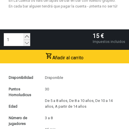
En La Cuenta os vais de tapas de bar en bar con vuestro grupillo.
En cada bar alguien tendrá que pagar la cuenta - ¡intenta no ser tú!
15
€
Impuestos incluidos
Añadir al carrito
Disponibilidad
Disponible
Puntos
30
Homoludicus
De 5 a 8 años, De 8 a 10 años, De 10 a 14
Edad
años, A partir de 14 años
Número de
3 a 8
jugadores