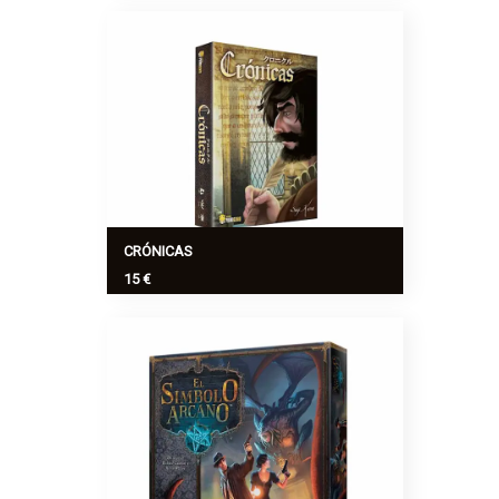
Harry Potter – Memoarrr! es un juego de
memoria y de astucia. Localiza los
alumnos y profesores adecuados para
pasar de curso!
Ver más
>
CRÓNICAS
15 €
Gana la suficiente fama y tu nombre será
grabado en las crónicas junto al de los
grandes de la historia.
Ver más
>