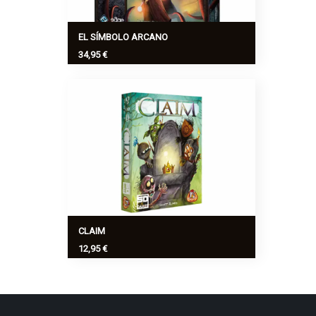
EL SÍMBOLO ARCANO
34,95 €
El Símbolo Arcano es un juego
cooperativo en el que adoparéis el papel
de investigadores que trabajan
contrarreloj por impedir el inminente
retorno de los Primigenios.
Ver más
>
CLAIM
12,95 €
El Rey ha muerto! ¿Qué ha sucedido?
Han podido ser sus enemigos o su sed
lo que lo ha llevado a este final. Sea
como fuere, el Rey está muerto y no ha