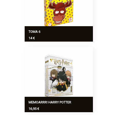
TOMA 6
14 €
¡Toma 6! es un clásico de reglas
sencillas para toda la familia,
especialmente divertido cuando se
reúnen muchas personas. ¡No podrás
dejar de jugarlo!
Ver más
>
MEMOARRR! HARRY POTTER
16,95 €