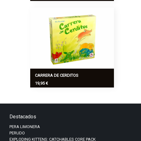
¡El nuevo Pequeño Gran juego está más
muerto que vivo! Descubre todo lo que
puede contener Pequeños Grandes
Zombis, un juego de supervivencia
brutal.
Ver más
>
CARRERA DE CERDITOS
19,95 €
Consigue que tu cerdito llegue el
primero al final del camino y ¡hazte con
la victoria en esta loca carrera!
Ver más
>
Destacados
PERA LIMONERA
PERUDO
EXPLODING KITTENS: CATCHABLES CORE PACK