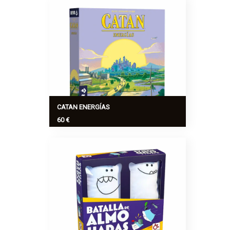
al que todos asistirán. ¿Dejarán una
buena impresión? Las traiciones son
válidas, y ningún truco es demasiado
sucio.
Ver más
>
CATAN ENERGÍAS
60 €
Nuevos elementos de juego como las
centrales o la energía dan un aire fresco
al universo de Catan, aportando no solo
una temática nueva sino una experiencia
de juego e...
Ver más
>