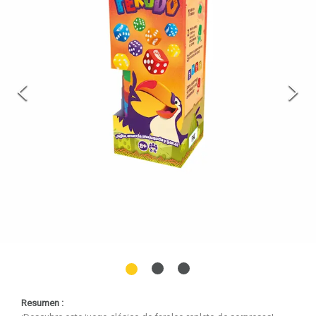
Nuevo cliente
Puedes continuar con tu compra y el sistema creará tu
usuario o puedes registrarte y guardar tus datos para
próximas ocasiones.
REGISTRARSE
Resumen :