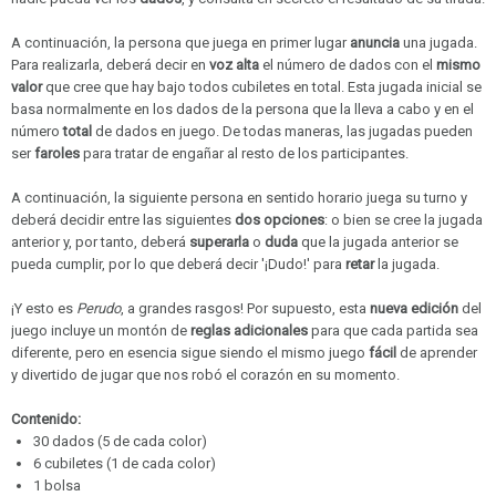
A continuación, la persona que juega en primer lugar
anuncia
una jugada.
Para realizarla, deberá decir en
voz alta
el número de dados con el
mismo
valor
que cree que hay bajo todos cubiletes en total. Esta jugada inicial se
basa normalmente en los dados de la persona que la lleva a cabo y en el
número
total
de dados en juego. De todas maneras, las jugadas pueden
ser
faroles
para tratar de engañar al resto de los participantes.
A continuación, la siguiente persona en sentido horario juega su turno y
deberá decidir entre las siguientes
dos opciones
: o bien se cree la jugada
anterior y, por tanto, deberá
superarla
o
duda
que la jugada anterior se
pueda cumplir, por lo que deberá decir '¡Dudo!' para
retar
la jugada.
¡Y esto es
Perudo
, a grandes rasgos! Por supuesto, esta
nueva edición
del
juego incluye un montón de
reglas adicionales
para que cada partida sea
diferente, pero en esencia sigue siendo el mismo juego
fácil
de aprender
y divertido de jugar que nos robó el corazón en su momento.
Contenido:
30 dados (5 de cada color)
6 cubiletes (1 de cada color)
1 bolsa