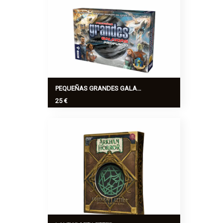
sobresalen de la superficie helada.
¡Prepara las herramient...
Ver más
>
PEQUEÑAS GRANDES GALAXIAS. ESPACIO PROFUNDO
25 €
Tus galaxias llegan ya hasta los límites
del espacio conocido. Ha llegado el
momento de ampliar tus fronteras.
¿Preparados para guiar vuestra nave
hacia lo desconocido?
Ver más
>