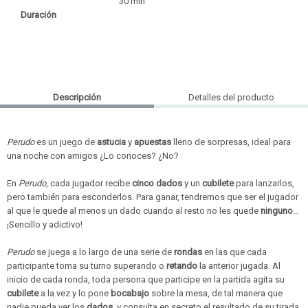
30 min
Duración
Descripción
Detalles del producto
Perudo
es un juego de
astucia
y
apuestas
lleno de sorpresas, ideal para
una noche con amigos ¿Lo conoces? ¿No?
En
Perudo
, cada jugador recibe
cinco dados
y un
cubilete
para lanzarlos,
pero también para esconderlos. Para ganar, tendremos que ser el jugador
al que le quede al menos un dado cuando al resto no les quede
ninguno
…
¡Sencillo y adictivo!
Perudo
se juega a lo largo de una serie de
rondas
en las que cada
participante toma su turno superando o
retando
la anterior jugada. Al
inicio de cada ronda, toda persona que participe en la partida agita su
V
cubilete
a la vez y lo pone
bocabajo
sobre la mesa, de tal manera que
nadie pueda ver los
dados
, y consulta en secreto el resultado de su tirada.