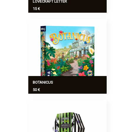
LOVECRAFT LETTER
15 €
Adéntrate en la inquietante ciudad de
Arkham en esta escalofriante versión de
todo un clásico: Lovecraft Letter.
Ver más
>
BOTANICUS
50 €
¿Te gustaría cuidar de tu propio jardín
botánico? Contrata a un jardinero y
luego ves a buscar las plantas más
bonitas del mundo.
Ver más
>