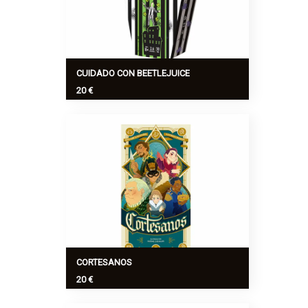
CUIDADO CON BEETLEJUICE
20 €
Beetlejuice es un juego de dados de
«tentar a la suerte» en el que encarnas a
fantasmas condenados a bioexorcizar
su hogar.
Ver más
>
CORTESANOS
20 €
Esta noche, la reina ofrece un banquete