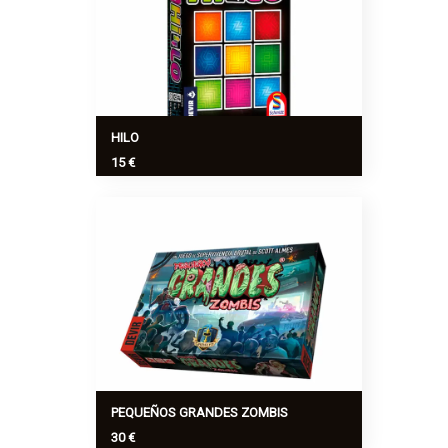
Ver más
>
HILO
15 €
En Hilo intenta reemplazar cuanto antes
tus cartas de valor más alto con cartas
más bajas, o trata de eliminar filas. Gana
el jugador que tenga menos puntos al
final d...
Ver más
>
PEQUEÑOS GRANDES ZOMBIS
30 €