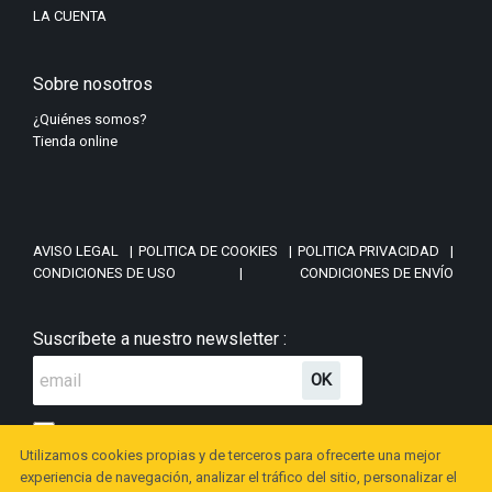
LA CUENTA
Sobre nosotros
¿Quiénes somos?
Tienda online
AVISO LEGAL
|
POLITICA DE COOKIES
|
POLITICA PRIVACIDAD
|
CONDICIONES DE USO
|
CONDICIONES DE ENVÍO
Suscríbete a nuestro newsletter :
He leído y acepto la política de privacidad.
Utilizamos cookies propias y de terceros para ofrecerte una mejor
experiencia de navegación, analizar el tráfico del sitio, personalizar el