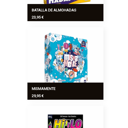
BATALLA DE ALMOHADAS
23,95 €
¡Bienvenidos al reino de las almohadas
voladoras! ¿Saldréis victoriosos de esta
hilarante batalla de almohadas?
Ver más
>
MISMAMENTE
29,95 €
El juego cooperativo party en el que
todo el mundo está de acuerdo en que
los brackets tienen mucho en común
con la gaita.