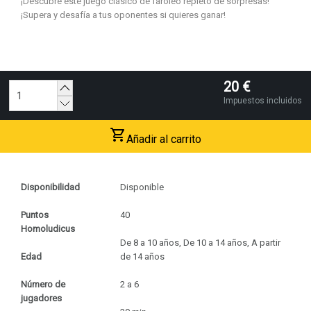
¡Descubre este juego clásico de faroleo repleto de sorpresas!
¡Supera y desafía a tus oponentes si quieres ganar!
20
€
Impuestos incluidos
Añadir al carrito
Disponibilidad
Disponible
Puntos
40
Homoludicus
De 8 a 10 años, De 10 a 14 años, A partir
Edad
de 14 años
Número de
2 a 6
jugadores